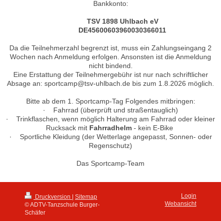
Bankkonto:
TSV 1898 Uhlbach eV
DE45600603960030366011
Da die Teilnehmerzahl begrenzt ist, muss ein Zahlungseingang 2
Wochen nach Anmeldung erfolgen. Ansonsten ist die Anmeldung
nicht bindend.
Eine Erstattung der Teilnehmergebühr ist nur nach schriftlicher
Absage an: sportcamp@tsv-uhlbach.de bis zum 1.8.2026 möglich.
Bitte ab dem 1. Sportcamp-Tag Folgendes mitbringen:
· Fahrrad (überprüft und straßentauglich)
· Trinkflaschen, wenn möglich Halterung am Fahrrad oder kleiner
Rucksack mit
Fahrradhelm
- kein E-Bike
· Sportliche Kleidung (der Wetterlage angepasst, Sonnen- oder
Regenschutz)
Das Sportcamp-Team
Login
Druckversion
|
Sitemap
Webansicht
© ADTV-Tanzschule Burger-
Schäfer